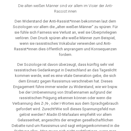
Die alten weißen Männer sind vor allem im Visier der Anti-
Rassist:innen
Den Widerstand der Anti-Rassist*innen bekommen laut dem
Soziologen vor allem die „alten weißen Männer“ zu spüren. Für
sie fühle sich Fairness wie Verlust an, weil sie Überprivilegien
verlören. Den Druck spüren alte weiße Männer zum Beispiel,
wenn sie rassistisches Vokabular verwenden und Anti-
Rassist*innen dies öffentlich anprangern und Konsequenzen
fordern.
Der Soziologe ist davon überzeugt, dass künftig sehr viel
rassistisches Gedankengut in Deutschland an das Tageslicht
kommen werde, weil es eine vitale Generation gebe, die sich
dem Einsatz gegen Rassismus verschrieben hat. Dieses
Engagement führe immer wieder zu Widerstand, wie wir bspw.
bei der Umbenennung von Straßennamen aufgrund der
rassistischen Prägung erkennen können oder wenn die
Verbannung des Z-,N-, oder I-Wortes aus dem Sprachgebrauch
gefordert wird. Zurecht!Wie soll dieses Spannungsfeld nun
gelöst werden? Aladin El-Mafaalani empfiehlt vor allem
Gelassenheit, angesichts der erregten gesellschaftlichen
Debatte rund um Rassismus und sagt entgegenkommend in die