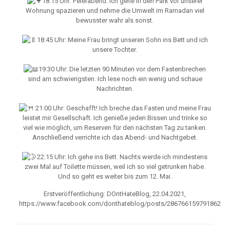
18:15 Uhr: Feierabend. Ich gehe in den Park vor unserer
Wohnung spazieren und nehme die Umwelt im Ramadan viel
bewusster wahr als sonst.
18:45 Uhr: Meine Frau bringt unseren Sohn ins Bett und ich
unsere Tochter.
19:30 Uhr: Die letzten 90 Minuten vor dem Fastenbrechen
sind am schwierigsten. Ich lese noch ein wenig und schaue
Nachrichten.
21:00 Uhr: Geschafft! Ich breche das Fasten und meine Frau
leistet mir Gesellschaft. Ich genieße jeden Bissen und trinke so
viel wie möglich, um Reserven für den nächsten Tag zu tanken.
Anschließend verrichte ich das Abend- und Nachtgebet.
22:15 Uhr: Ich gehe ins Bett. Nachts werde ich mindestens
zwei Mal auf Toilette müssen, weil ich so viel getrunken habe.
Und so geht es weiter bis zum 12. Mai.
Erstveröffentlichung: DOntHateBlog, 22.04.2021,
https://www.facebook.com/donthateblog/posts/286766159791862