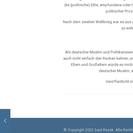
die (politische) Elite, empfundene oder 
politischer Pro
Nach dem zweiten Weltkrieg war es aus g
zu wähl
Als deutscher Muslim und Politikwissen
auch nicht einfach den Rücken kehren, um
Eltern und Großeltern würde es mich
deutscher Muslim, a
Veröffentlicht
© Copyright 2022 Said Rezek. Alle Recht