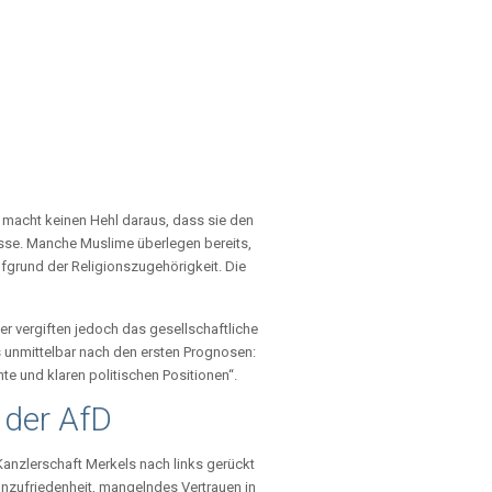
fD macht keinen Hehl daraus, dass sie den
asse. Manche Muslime überlegen bereits,
grund der Religionszugehörigkeit. Die
er vergiften jedoch das gesellschaftliche
ts unmittelbar nach den ersten Prognosen:
nte und klaren politischen Positionen“.
 der AfD
 Kanzlerschaft Merkels nach links gerückt
Unzufriedenheit, mangelndes Vertrauen in