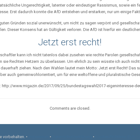
tatsächliche Ungerechtigkeit, latenter oder eindeutiger Rassismus, sowie ein 
zesse. Erst dadurch konnte die AfD entstehen und erstarken, nur um einige Fak
uten Gründen sozial unerwünscht, um nicht zu sagen verpönt und gesellschaftl
en. Dieser Konsens hat an Gültigkeit verloren. Die AfD ist hierfür ein deutliche
Jetzt erst recht!
schaftler kann ich nicht tatenlos dabei zusehen wie rechte Parolen gesellscha
 sie Rechten Hetzern zu überlassen. Um ehrlich zu sein wüsste ich auch nicht
 dauerhaft ziehen. Nach den Wahlen lautet mein Motto: Jetzt erst Recht! Das s
ber auch gemeinwohlorientiert, um für eine weltoffene und pluralistische Gesel
 in: http://www.migazin.de/2017/09/25/bundestagswahl2017-eigeninteresse-de
Comments are closed.
e vorbehalten. •
Impressum
•
Datenschutzerklärung
•
Cookie-Richtlinie (EU)