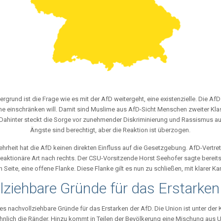
rgrund ist die Frage wie es mit der AfD weitergeht, eine existenzielle. Die A
me einschränken will. Damit sind Muslime aus AfD-Sicht Menschen zweiter Kl
ahinter steckt die Sorge vor zunehmender Diskriminierung und Rassismus auf
Ängste sind berechtigt, aber die Reaktion ist überzogen.
hrheit hat die AfD keinen direkten Einfluss auf die Gesetzgebung. AfD-Vertret
 reaktionäre Art nach rechts. Der CSU-Vorsitzende Horst Seehofer sagte berei
n Seite, eine offene Flanke. Diese Flanke gilt es nun zu schließen, mit klarer Ka
lziehbare Gründe für das Erstarken
 es nachvollziehbare Gründe für das Erstarken der AfD. Die Union ist unter der
öhnlich die Ränder. Hinzu kommt in Teilen der Bevölkerung eine Mischung aus 